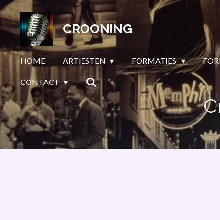
Ga
direct
CROONING
naar
de
HOME
ARTIESTEN
FORMATIES
FOR
hoofdinhoud
CONTACT
C