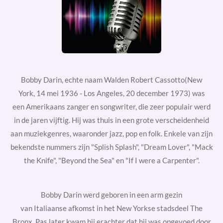
Bobby Darin, echte naam
Walden Robert Cassotto(New
York,
14 mei
1936
-
Los Angeles,
20 december 1973) was
een
Amerikaans
zanger
en
songwriter, die zeer populair werd
in
de jaren vijftig. Hij was thuis in een grote verscheidenheid
aan muziekgenres, waaronder
jazz,
pop
en
folk. Enkele van zijn
bekendste nummers zijn "Splish Splash", "Dream Lover", "Mack
the Knife", "Beyond the Sea" en "If I were a Carpenter".
Bobby Darin werd geboren in een arm gezin
van
Italiaanse
afkomst in het New Yorkse stadsdeel
The
Bronx. Pas later kwam hij erachter dat hij was opgevoed door