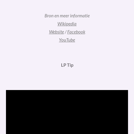
Bron en meer informatie
Wikipedia
Website
/
Facebook
YouTube
LP Tip