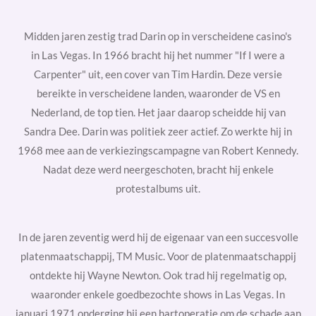
Midden jaren zestig trad Darin op in verscheidene casino's
in
Las Vegas. In 1966 bracht hij het nummer "If I were a
Carpenter" uit, een cover van
Tim Hardin. Deze versie
bereikte in verscheidene landen, waaronder de VS en
Nederland, de top tien. Het jaar daarop scheidde hij van
Sandra Dee. Darin was politiek zeer actief. Zo werkte hij in
1968 mee aan de verkiezingscampagne van
Robert Kennedy.
Nadat deze werd neergeschoten, bracht hij enkele
protestalbums uit.
In de jaren zeventig werd hij de eigenaar van een succesvolle
platenmaatschappij,
TM Music. Voor de platenmaatschappij
ontdekte hij
Wayne Newton. Ook trad hij regelmatig op,
waaronder enkele goedbezochte shows in Las Vegas. In
januari 1971 onderging hij een
hartoperatie
om de schade aan