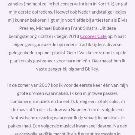
zangles (momenteel in het conservatorium in Kortrijk) en gaf
mijn eerste optredens. Hoewel ook
Nederlandstalige
liedjes
mij kunnen bekoren, ligt mijn voorliefde bij artiesten als
Elvis
Presley
,
Michael Bublé
en
Frank Sinatra
. Uit deze
belangstelling richtte ik begin 2018
Crooner Café
op.
Naast
eigen georganiseerde
optredens trad ik tijdens diverse
gelegenheden op met pianist Geert Valcke en stond ik op de
planken als gastzanger voor harmonieën. Daarnaast ben ik
vaste zanger bij bigband BbKey
.
In de zomer van 2019 kon ik voor de eerste keer één van mijn
grote dromen waarmaken. Ik kon mijn
twee passies
combineren
: muziek en toneel. Ik kreeg een rol als solist in
de
musical
‘
In de schaduw van Napoleon
‘ en er volgde een
fantastische ervaring waardoor ik de smaak in musicals te
pakken had. Een volgende musical kwam snel daarna. Na een
succesvolle auditie mocht ik als figurant meespelen in