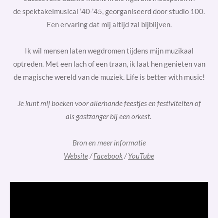
de
spektakelmusical ’40-’45
, georganiseerd door studio 100.
Een ervaring dat mij altijd zal bijblijven.
Ik wil mensen laten wegdromen tijdens mijn muzikaal
optreden. Met een lach of een traan, ik laat hen genieten van
de magische wereld van de muziek.
Life is better with music!
Je kunt mij
boeken
voor
allerhande feestjes
en
festiviteiten
of
als
gastzanger bij een orkest
.
Bron en meer informatie
Website
/
Facebook
/
YouTube