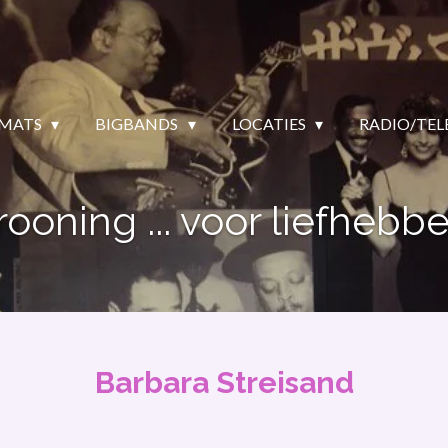
MATS
BIGBANDS
LOCATIES
RADIO/TEL
rooning ... voor liefhebbe
Barbara Streisand