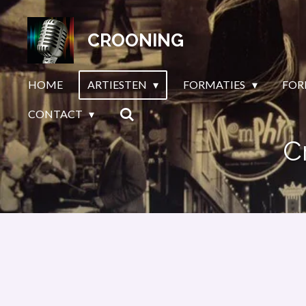
Ga
direct
CROONING
naar
de
HOME
ARTIESTEN
FORMATIES
FOR
hoofdinhoud
CONTACT
C