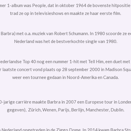
mmer 1-album was
People, dat in oktober 1964 de bovenste hitpositie 
trad ze op in televisieshows en maakte ze haar eerste film.
l Barbra) met o.a. muziek van Robert Schumann. In 1980 scoorde ze e
Nederland was het de bestverkochte single van 1980.
ederlandse Top 40
nog een nummer 1-hit met
Tell Him, een duet met
r laatste concert vond plaats op 28 september 2000 in
Madison Squa
weer een tournee gedaan in
Noord-Amerika
en
Canada.
0-jarige carrière maakte Barbra in 2007 een Europese tour in Londe
gegeven),
Zürich,
Wenen,
Parijs,
Berlijn,
Manchester,
Dublin.
in Nederland opgetreden in de
Ziggo Dome.
In 2014 kwam Barbra Str