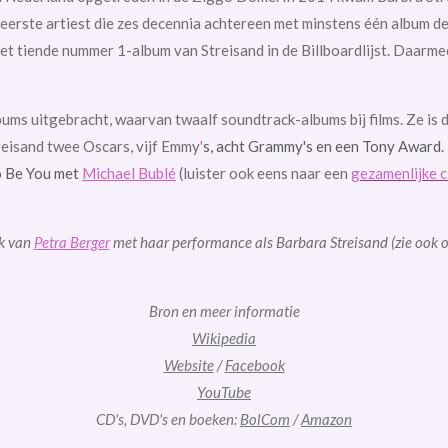
 eerste artiest die zes decennia achtereen met minstens één album de
 het tiende nummer 1-album van Streisand in de Billboardlijst. Daarmee
lbums uitgebracht, waarvan twaalf
soundtrack-albums bij films. Ze is
reisand twee
Oscars, vijf
Emmy
'
s, acht Grammy's en een Tony Award. 
o Be You met
Michael Bublé
(luister ook eens naar een
gezamenlijke 
ok van
Petra Berger
met haar performance als Barbara Streisand (zie ook 
Bron en meer informatie
Wikipedia
Website
/
Facebook
YouTube
CD's, DVD's en boeken:
BolCom
/
Amazon