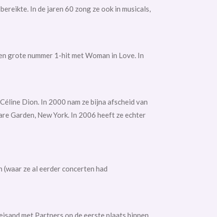
bereikte. In de jaren 60 zong ze ook in
musicals,
en grote
nummer 1-hit met
Woman in Love. In
Céline Dion.
In 2000 nam ze bijna afscheid van
re Garden, New York. In 2006 heeft ze echter
n (waar ze al eerder concerten had
eisand met
Partners
op de eerste plaats binnen