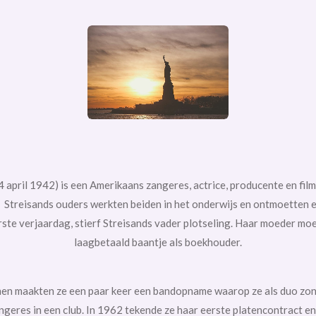
4 april
1942) is een
Amerikaans
zangeres,
actrice,
producente
en
fil
 Streisands ouders werkten beiden in het onderwijs en ontmoetten e
te verjaardag, stierf Streisands vader plotseling. Haar moeder mo
laagbetaald baantje als boekhouder.
n maakten ze een paar keer een bandopname waarop ze als duo zonge
ngeres in een club. In 1962 tekende ze haar eerste platencontract en