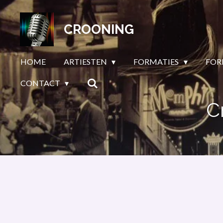
Ga
direct
CROONING
naar
de
HOME
ARTIESTEN
FORMATIES
FOR
hoofdinhoud
CONTACT
C