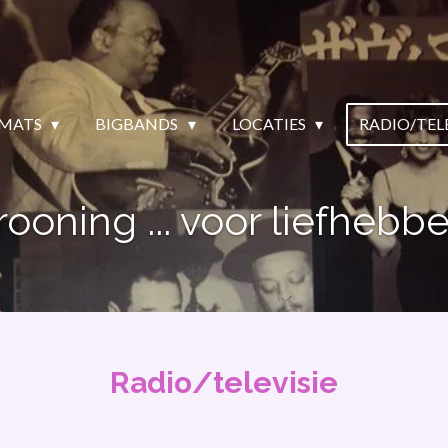
MATS
BIGBANDS
LOCATIES
RADIO/TEL
rooning ... voor liefhebbe
Radio/televisie